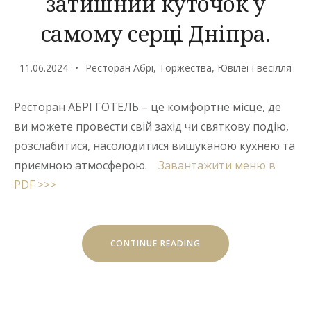
затишний куточок у
самому серці Дніпра.
11.06.2024
Ресторан Абрі
,
Торжества
,
Ювілеї і весілля
Ресторан АБРІ ГОТЕЛЬ – це комфортне місце, де
ви можете провести свій захід чи святкову подію,
розслабитися, насолодитися вишуканою кухнею та
приємною атмосферою.
Завантажити меню в
PDF >>>
“АБРІ
CONTINUE READING
ГОТЕЛЬ:
ВАШ
ЗАТИШНИЙ
КУТОЧОК
У
САМОМУ
СЕРЦІ