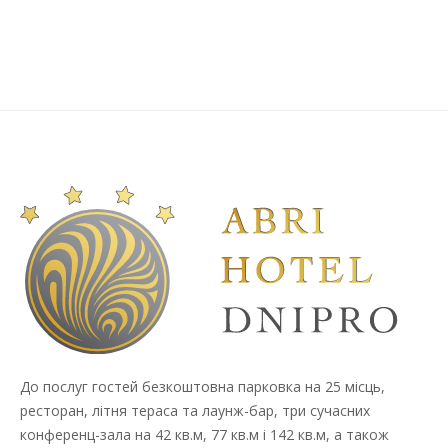
ДНІПРА.”
До послуг гостей безкоштовна парковка на 25 місць,
ресторан, літня тераса та лаунж-бар, три сучасних
конференц-зала на 42 кв.м, 77 кв.м і 142 кв.м, а також