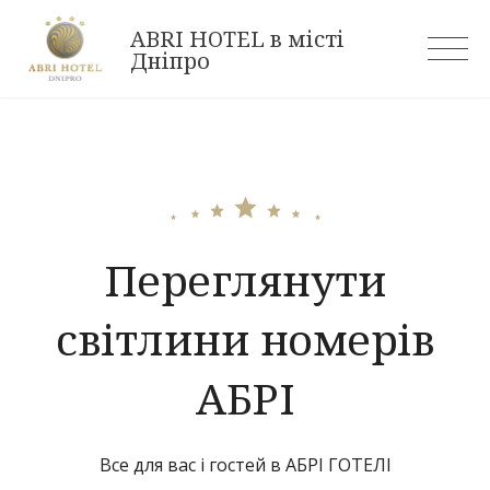
Skip
ABRI HOTEL в місті
to
Дніпро
content
Переглянути
світлини номерів
АБРІ
Все для вас і гостей в АБРІ ГОТЕЛІ