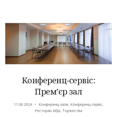
ЗАТИШНИЙ
КУТОЧОК
У
САМОМУ
СЕРЦІ
ДНІПРА.”
Конференц-сервіс:
Прем’єр зал
11.06.2024
Конференц-зали
,
Конференц-сервіс
,
Ресторан Абрі
,
Торжества