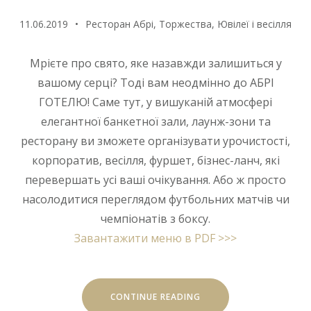
11.06.2019
Ресторан Абрі
,
Торжества
,
Ювілеї і весілля
Мрієте про свято, яке назавжди залишиться у
вашому серці? Тоді вам неодмінно до АБРІ
ГОТЕЛЮ! Саме тут, у вишуканій атмосфері
елегантної банкетної зали, лаунж-зони та
ресторану ви зможете організувати урочистості,
корпоратив, весілля, фуршет, бізнес-ланч, які
перевершать усі ваші очікування. Або ж просто
насолодитися переглядом футбольних матчів чи
чемпіонатів з боксу.
Завантажити меню в PDF >>>
“ВІДКРИЙТЕ
CONTINUE READING
ДВЕРІ