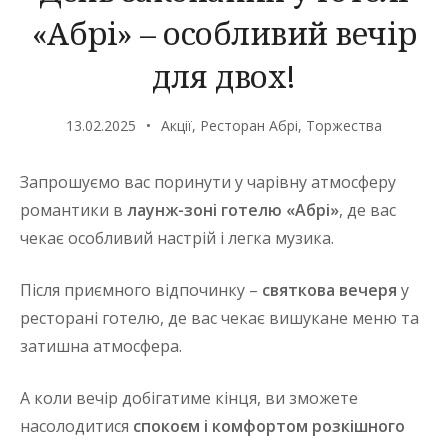
«Абрі» – особливий вечір
для двох!
13.02.2025
Акції
,
Ресторан Абрі
,
Торжества
Запрошуємо вас поринути у чарівну атмосферу
романтики в
лаунж-зоні готелю «Абрі»
, де вас
чекає особливий настрій і легка музика.
Після приємного відпочинку –
святкова вечеря
у
ресторані готелю, де вас чекає вишукане меню та
затишна атмосфера.
А коли вечір добігатиме кінця, ви зможете
насолодитися
спокоєм і комфортом розкішного