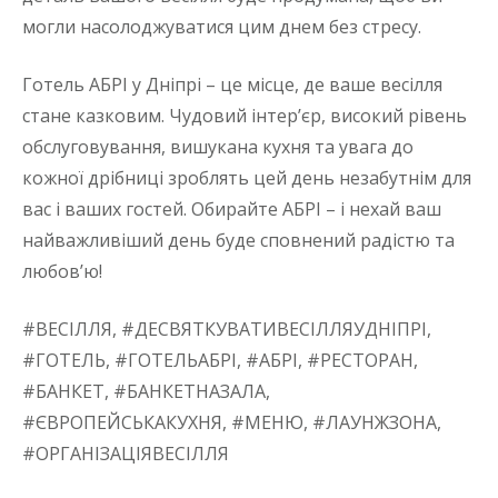
могли насолоджуватися цим днем без стресу.
Готель АБРІ у Дніпрі – це місце, де ваше весілля
стане казковим. Чудовий інтер’єр, високий рівень
обслуговування, вишукана кухня та увага до
кожної дрібниці зроблять цей день незабутнім для
вас і ваших гостей. Обирайте АБРІ – і нехай ваш
найважливіший день буде сповнений радістю та
любов’ю!
#ВЕСІЛЛЯ, #ДЕСВЯТКУВАТИВЕСІЛЛЯУДНІПРІ,
#ГОТЕЛЬ, #ГОТЕЛЬАБРІ, #АБРІ, #РЕСТОРАН,
#БАНКЕТ, #БАНКЕТНАЗАЛА,
#ЄВРОПЕЙСЬКАКУХНЯ, #МЕНЮ, #ЛАУНЖЗОНА,
#ОРГАНІЗАЦІЯВЕСІЛЛЯ