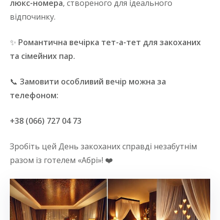
люкс-номера
, створеного для ідеального
відпочинку.
✨
Романтична вечірка тет-а-тет для закоханих
та сімейних пар.
📞
Замовити особливий вечір можна за
телефоном:
+38 (066) 727 04 73
Зробіть цей День закоханих справді незабутнім
разом із готелем «Абрі»! ❤️