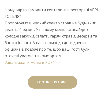
Чому варто замовити кейтеринг в ресторані АБРІ
ГОТЕЛЯ?
Пропонуємо широкий спектр страв на будь-який
смак та бюджет. У нашому меню ви знайдете
холодні закуски, салати, гарячі страви, десерти та
багато іншого. А наша команда досвідчених
офіціантів подбає про те, щоб ваші гості були
оточені увагою та комфортом.
Завантажити меню в PDF >>>
“ВИШУКАНИЙ
CONTINUE READING
КЕЙТЕРИНГ
ДЛЯ
ВАШОГО
ЗАХОДУ
У
ДНІПРІ!”