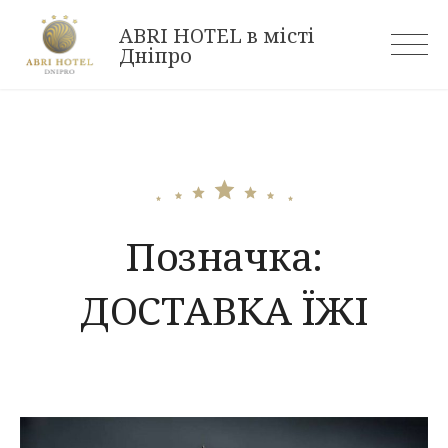
Skip
ABRI HOTEL в місті
to
Дніпро
content
Позначка:
ДОСТАВКА ЇЖІ