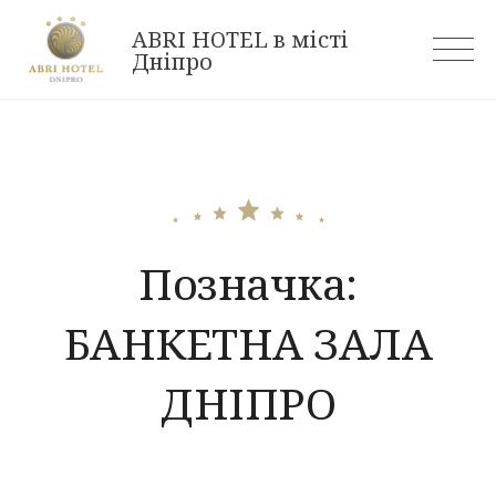
Skip
ABRI HOTEL в місті
to
Дніпро
content
Позначка:
БАНКЕТНА ЗАЛА
ДНІПРО