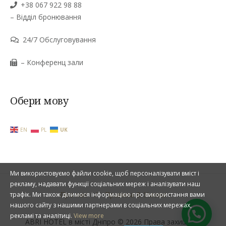
+38 067 922 98 88
– Відділ бронювання
24/7 Обслуговування
– Конференц зали
Обери мову
EN
PL
UK
Ми використовуємо файли cookie, щоб персоналізувати вміст і
рекламу, надавати функції соціальних мереж і аналізувати наш
Про нас
Правила & Умови
трафік. Ми також ділимося інформацією про використання вами
нашого сайту з нашими партнерами в соціальних мережах,
рекламі та аналітиці.
View more
ABRI HOTEL в місті Дніпро © 2026 Права захищено