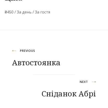
₴
450
/ За день / За гостя
Навігація
PREVIOUS
Автостоянка
записів
NEXT
Сніданок Абрі