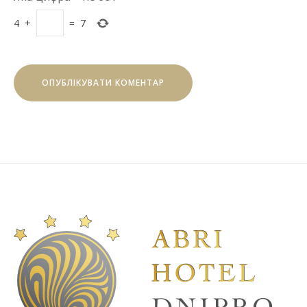
4
+
=
7