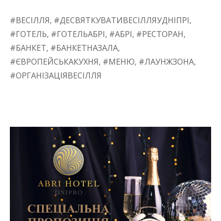
#ВЕСІЛЛЯ, #ДЕСВЯТКУВАТИВЕСІЛЛЯУДНІПРІ,
#ГОТЕЛЬ, #ГОТЕЛЬАБРІ, #АБРІ, #РЕСТОРАН,
#БАНКЕТ, #БАНКЕТНАЗАЛА,
#ЄВРОПЕЙСЬКАКУХНЯ, #МЕНЮ, #ЛАУНЖЗОНА,
#ОРГАНІЗАЦІЯВЕСІЛЛЯ