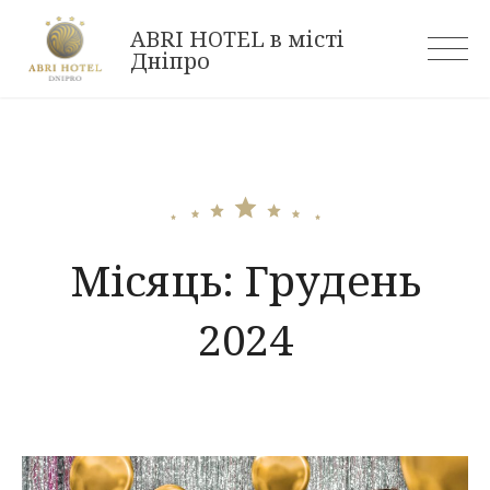
Skip
ABRI HOTEL в місті
to
Дніпро
content
Місяць:
Грудень
2024